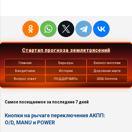
Стартап прогноза землетрясений
Главная
Барьеры
Бизнес-ангелам
Биодатчики
История
Дорожная карта
Вопрос ответ
ПОДДЕРЖАТЬ
2026 Gemma
Самое посещаемое за последние 7 дней
Кнопки на рычаге переключения АКПП:
O/D, MANU и POWER