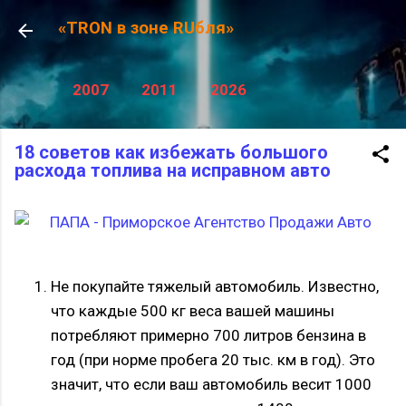
К основному контенту
«TRON в зоне RUбля»
2007
2011
2026
18 советов как избежать большого
расхода топлива на исправном авто
Не покупайте тяжелый автомобиль. Известно,
что каждые 500 кг веса вашей машины
потребляют примерно 700 литров бензина в
год (при норме пробега 20 тыс. км в год). Это
значит, что если ваш автомобиль весит 1000