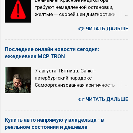
топлива уменьшается. Когда
требуют немедленной остановки,
рекомендуется использовать режим
желтые — скорейшей диагностики.
O/D (O/D ON): при равномерном
Индикатор Как выглядит Что означает
движении с большой скоростью (по
Красный/желтый восклицательный
👉 ЧИТАТЬ ДАЛЬШЕ
трассам, на скоростных участках) на
знак, часто с текстом на дисплее
скоростях выше 70 км/ч (снижается
Общее предупреждение об опасности:
расход топлива, обороты падают)
Последние онлайн новости сегодня:
падение давления масла, проблемы с
многие рекомендуют никогда не
ежедневник MCP TRON
электрикой, незакрытые двери. Всегда
выключать O/D, за исключением
проверяйте сообщение на экране.
случаев, когда требуется быстрый
7 августа. Пятница. Санкт-
Красный восклицательный знак в круге,
разгон (например, кого-то обогнать или
петербургский парадокс
буква P в круге или надпись BRAKE
активно проехать по городу) Когда НЕ
Самоорганизованная критичность
Включен ручной тормоз, низкий
рекомендуется использовать режим
Степенной закон Точка Кюри
уровень тормозной жидкости, износ
O/D (O/D OFF): при движении...
Искусственный Интеллект или ядерный
👉 ЧИТАТЬ ДАЛЬШЕ
колодок или другие проблемы в
апокалипсис: выбор над пропастью во
тормозной системе. Движение опасно.
лжи 6 августа. Четверг. Япония -
Красный или синий термометр в
Купить авто напрямую у владельца - в
автомобили, авто аукционы, история,
жидкости (мигание указывает на сбой)
реальном состоянии и дешевле
бизнес, культура, быт. 您好！若为文心千
...