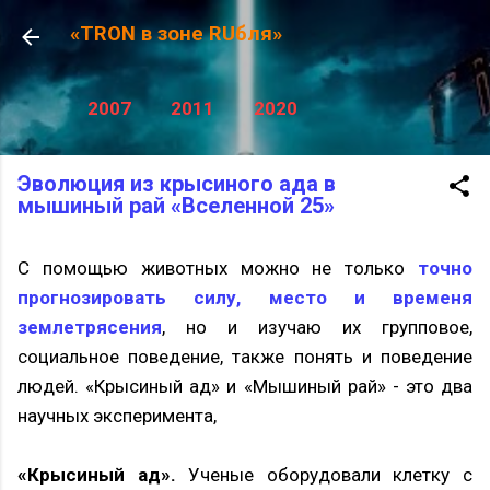
К основному контенту
«TRON в зоне RUбля»
2007
2011
2020
Эволюция из крысиного ада в
мышиный рай «Вселенной 25»
С помощью животных можно не только
точно
прогнозировать силу, место и временя
землетрясения
, но и изучаю их групповое,
социальное поведение, также понять и поведение
людей. «Крысиный ад» и «Мышиный рай» - это два
научных эксперимента,
«Крысиный ад».
Ученые оборудовали клетку с