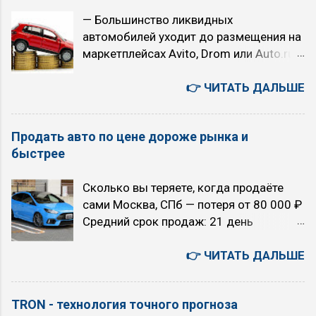
帆相关问题（如调用大模型API等），建
— Большинство ликвидных
议您可联系千帆咨询反馈，网址
автомобилей уходит до размещения на
https://qianfan.cloud.baidu.com/ 。感谢
маркетплейсах Avito, Drom или Auto.ru
您的关注与支持 - как есть. 5 августа.
— 1–2 дня — столько времени живёт
Среда. Текущие главные темы моего
ликвидное объявление до его выкупа
👉 ЧИТАТЬ ДАЛЬШЕ
блога «TRON в зоне RUбля»
перекупами — 50 000 – 200 000 ₽ —
Искусственный интеллект или ядерный
средняя наценка перекупщиков Вы
апокалипсис (с 2026 года) Технология
Продать авто по цене дороже рынка и
переплачиваете не за машину, а за то,
точного прогноза землетрясений TRON
быстрее
что пришли позже перекупщика КАК
(с 2011 года) Вероучение первой в
РАБОТАЕТ СИСТЕМА Владелец
мире интернет-религия «16 ТРОН» (с
Сколько вы теряете, когда продаёте
начинает интересоваться продажей
2007 года) 00:41:21 Сценарии
сами Москва, СПб — потеря от 80 000 ₽
авто ↓ «ПАПА» показывает ему ваше
будущего на 5 лет. Позитивный
Средний срок продаж: 21 день
предложение ↓ Продавец звонит вам
сценарий. ИИ остается под контролем
Екатеринбург, Новосибирск — потеря от
напрямую ↓ Вы осматриваете
людей. Но почему-то, все эти люди,
120 000 ₽ Средний срок продаж: 47
👉 ЧИТАТЬ ДАЛЬШЕ
желаемый авто ↓ Вы покупаете
осуществляющие контроль, являются
дней Райцентры и посёлки — потеря от
желаемый автомобиль Работаем по
хорошими людьми, и используют ИИ
150 000 ₽ Средний срок продаж: 83
всей России — цифровой охват в
только во благо. Плохой сценарий. ИИ
TRON - технология точного прогноза
дня 🚫 80% звонков по объявлению —
радиусе любого региона. ПОЧЕМУ
остается под контролем людей.