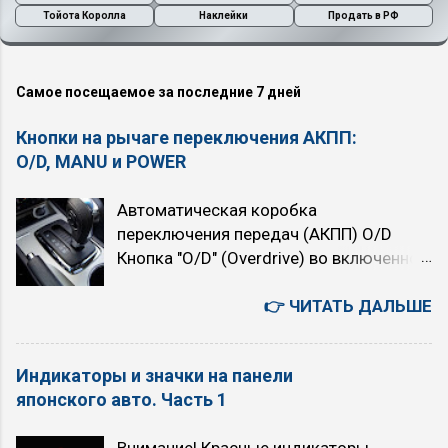
Тойота Королла
Наклейки
Продать в РФ
Самое посещаемое за последние 7 дней
Кнопки на рычаге переключения АКПП:
O/D, MANU и POWER
Автоматическая коробка
переключения передач (АКПП) O/D
Кнопка "O/D" (Overdrive) во включенном
состоянии подключает четвёртую,
высшую передачу. При нажатой кнопке
👉 ЧИТАТЬ ДАЛЬШЕ
автомат четырёхступенчатый. При
отпущенной (горит индикатор "O/D
Индикаторы и значки на панели
OFF") — трёхступенчатый. При
японского авто. Часть 1
включении Overdrive автомобиль
немного теряет в динамике, но расход
Внимание! Красные индикаторы