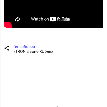
Гиперборея
«TRON в зоне RUбля»
К
о
м
м
е
н
т