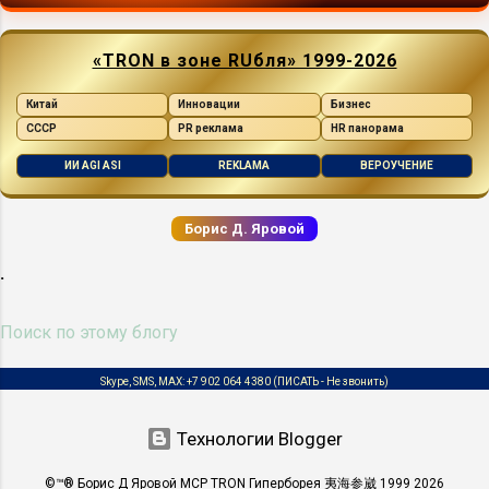
сэкономите и время, и деньги на
заведомо бесполезной поездке. Если
«TRON в зоне RUбля» 1999-2026
же продавец честен, он не исчезнет, а
спокойно дождётся вашего второго
Китай
Инновации
Бизнес
звонка (обычно через два дня). А вы,
СССР
PR реклама
HR панорама
уже имея репутацию эксперта, сможете
ИИ AGI ASI
REKLAMA
ВЕРОУЧЕНИЕ
при осмотре найти скрытые дефекты и
поторговаться в цене. Осмотр кузова
Борис Д. Яровой
издалека И вот вы на месте. Вначале
осмотрите машину издалека, не
.
подходя к выбранной «красавице».
Постарайтесь не оценивать машину в
одиночестве: четыре глаза всегда
лучше, чем два. Обратите внимание на
Skype, SMS, MAX:
+7 902 064 4380
(ПИСАТЬ - Не звонить)
следующие моменты. Игра бликов на ...
Технологии Blogger
©™® Борис Д Яровой MCP TRON Гиперборея 夷海参崴 1999 2026