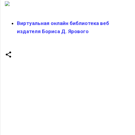
Виртуальная онлайн библиотека веб
издателя Бориса Д. Ярового
К
о
м
м
е
н
т
а