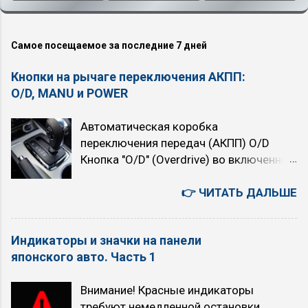
Самое посещаемое за последние 7 дней
Кнопки на рычаге переключения АКПП:
O/D, MANU и POWER
Автоматическая коробка
переключения передач (АКПП) O/D
Кнопка "O/D" (Overdrive) во включенном
состоянии подключает четвёртую,
высшую передачу. При нажатой кнопке
👉 ЧИТАТЬ ДАЛЬШЕ
автомат четырёхступенчатый. При
отпущенной (горит индикатор "O/D
Индикаторы и значки на панели
OFF") — трёхступенчатый. При
японского авто. Часть 1
включении Overdrive автомобиль
немного теряет в динамике, но расход
Внимание! Красные индикаторы
топлива уменьшается. Когда
требуют немедленной остановки,
рекомендуется использовать режим