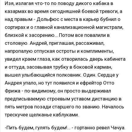
Изя, излагая что-то по поводу дикого кабака в
казармах во время сегодняшней боевой тревоги, а
над правым - Дольфюс с места в карьер бубнил о
сортирах и о главной канализационной магистрали,
близкой к засорению… Потом все повалили в
столовую. Андрей, приглашая, рассаживал,
напропалую отпуская остроты и комплименты,
увидел краем глаза, как отворилась дверь кабинета
и оттуда, засовывая трубку в боковой карман,
вышел улыбающийся полковник. Один. Сердце у
Андрея упало, но тут появился и ефрейтор Отто
Фрижа - по-видимому, он просто выдерживал
предписываемую строевым уставом дистанцию в
пять метров позади старшего по званию. Началось
трескучее щелканье каблуками.
-Пить будем, гулять будем!… - гортанно ревел Чачуа.