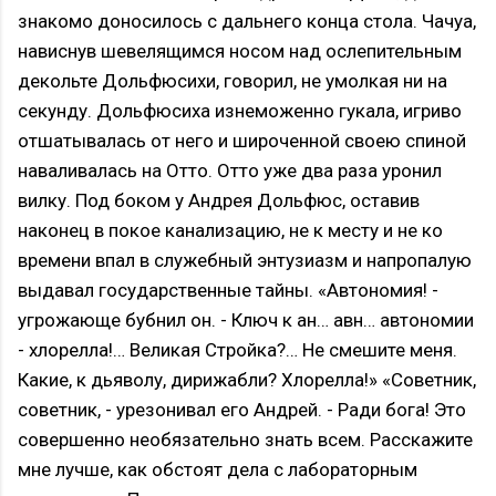
знакомо доносилось с дальнего конца стола. Чачуа,
нависнув шевелящимся носом над ослепительным
декольте Дольфюсихи, говорил, не умолкая ни на
секунду. Дольфюсиха изнеможенно гукала, игриво
отшатывалась от него и широченной своею спиной
наваливалась на Отто. Отто уже два раза уронил
вилку. Под боком у Андрея Дольфюс, оставив
наконец в покое канализацию, не к месту и не ко
времени впал в служебный энтузиазм и напропалую
выдавал государственные тайны. «Автономия! -
угрожающе бубнил он. - Ключ к ан… авн… автономии
- хлорелла!… Великая Стройка?… Не смешите меня.
Какие, к дьяволу, дирижабли? Хлорелла!» «Советник,
советник, - урезонивал его Андрей. - Ради бога! Это
совершенно необязательно знать всем. Расскажите
мне лучше, как обстоят дела с лабораторным