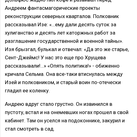
Андреем фантасмагорические проекты
реконструкции северных кварталов. Полковник
рассказывал Изе: «…ему дали десять суток за
хулиганство и десять лет каторжных работ за
разглашение государственной и военной тайны».
Изя брызгал, булькал и отвечал: «Да это же старье,
Сент-Джеймс! У нас это еще про Хрущева
рассказывали!…» «Опять политика!» - обиженно
кричала Сельма. Она все-таки втиснулась между
Изей и полковником, и старый воин по-отечески
гладил ее коленку.
Андрею вдруг стало грустно. Он извинился в
пустоту, встал и на онемевших ногах прошел в свой
кабинет. Там он уселся на подоконнике, закурил и
стал смотреть в сад.