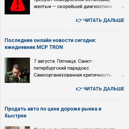
желтые — скорейшей диагностики.
O/D (O/D ON): при равномерном
Индикатор Как выглядит Что означает
движении с большой скоростью (по
Красный/желтый восклицательный
👉 ЧИТАТЬ ДАЛЬШЕ
трассам, на скоростных участках) на
знак, часто с текстом на дисплее
скоростях выше 70 км/ч (снижается
Общее предупреждение об опасности:
расход топлива, обороты падают)
Последние онлайн новости сегодня:
падение давления масла, проблемы с
многие рекомендуют никогда не
ежедневник MCP TRON
электрикой, незакрытые двери. Всегда
выключать O/D, за исключением
проверяйте сообщение на экране.
случаев, когда требуется быстрый
7 августа. Пятница. Санкт-
Красный восклицательный знак в круге,
разгон (например, кого-то обогнать или
петербургский парадокс
буква P в круге или надпись BRAKE
активно проехать по городу) Когда НЕ
Самоорганизованная критичность
Включен ручной тормоз, низкий
рекомендуется использовать режим
Степенной закон Точка Кюри
уровень тормозной жидкости, износ
O/D (O/D OFF): при движении...
Искусственный Интеллект или ядерный
👉 ЧИТАТЬ ДАЛЬШЕ
колодок или другие проблемы в
апокалипсис: выбор над пропастью во
тормозной системе. Движение опасно.
лжи 6 августа. Четверг. Япония -
Красный или синий термометр в
Продать авто по цене дороже рынка и
автомобили, авто аукционы, история,
жидкости (мигание указывает на сбой)
быстрее
бизнес, культура, быт. 您好！若为文心千
...
帆相关问题（如调用大模型API等），建