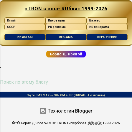
ДК RUS См. EOS ДМРВ RUS Датчик
Достоевский, Этико-интуитивный
«TRON в зоне RUбля» 1999-2026
Массового Расхода Воздуха ДПДЗ RUS
интроверт, ЭИИ. ENFP, Сове...
См. TPS ДПКВ RUS Датчик Положения
Китай
Инновации
Бизнес
Коленчатого Вала ДС RUS См. VSS
СССР
PR реклама
HR панорама
ДТОЖ RUS См. CTS ДФ RUS Датчик
ИИ AGI ASI
REKLAMA
ВЕРОУЧЕНИЕ
Фаз — датчик положения
распределительного вала ...
Борис Д. Яровой
.
Skype, SMS, MAX:
+7 902 064 4380
(ПИСАТЬ - Не звонить)
Технологии Blogger
©™® Борис Д Яровой MCP TRON Гиперборея 夷海参崴 1999 2026