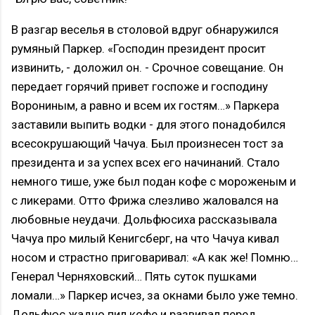
В разгар веселья в столовой вдруг обнаружился
румяный Паркер. «Господин президент просит
извинить, - доложил он. - Срочное совещание. Он
передает горячий привет госпоже и господину
Ворониным, а равно и всем их гостям…» Паркера
заставили выпить водки - для этого понадобился
всесокрушающий Чачуа. Был произнесен тост за
президента и за успех всех его начинаний. Стало
немного тише, уже был подан кофе с мороженым и
с ликерами. Отто Фрижа слезливо жаловался на
любовные неудачи. Дольфюсиха рассказывала
Чачуа про милый Кенигсберг, на что Чачуа кивал
носом и страстно приговаривал: «А как же! Помню…
Генерал Черняховский… Пять суток пушками
ломали…» Паркер исчез, за окнами было уже темно.
Дольфюс жадно пил кофе и развивал перед