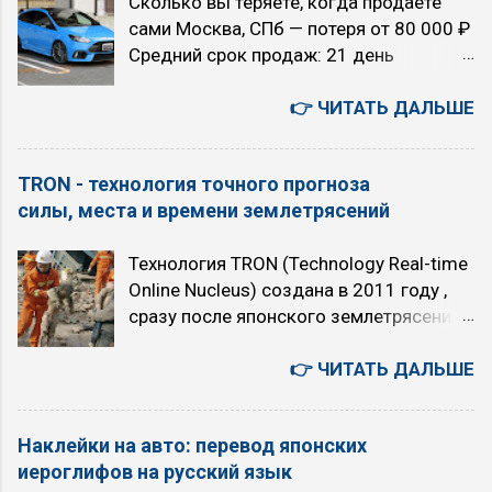
Сколько вы теряете, когда продаёте
议您可联系千帆咨询反馈，网址
сами Москва, СПб — потеря от 80 000 ₽
https://qianfan.cloud.baidu.com/ 。感谢
Средний срок продаж: 21 день
您的关注与支持 - как есть. 5 августа.
Екатеринбург, Новосибирск — потеря от
Среда. Текущие главные темы моего
120 000 ₽ Средний срок продаж: 47
👉 ЧИТАТЬ ДАЛЬШЕ
блога «TRON в зоне RUбля»
дней Райцентры и посёлки — потеря от
Искусственный интеллект или ядерный
150 000 ₽ Средний срок продаж: 83
апокалипсис (с 2026 года) Технология
TRON - технология точного прогноза
дня 🚫 80% звонков по объявлению —
точного прогноза землетрясений TRON
силы, места и времени землетрясений
перекупщики КАК РАБОТАЕТ СИСТЕМА
(с 2011 года) Вероучение первой в
1 Потенциальный покупатель
мире интернет-религия «16 ТРОН» (с
Технология TRON (Technology Real-time
интересуется сменой машины ↓ 2
2007 года) 00:41:21 Сценарии
Online Nucleus) создана в 2011 году ,
«ПАПА» показывает ему ваше
будущего на 5 лет. Позитивный
сразу после японского землетрясения
предложение ↓ 3 Покупатель звонит
сценарий. ИИ остается под контролем
Тохоку 11 марта 2011 года . В её
Вам напрямую ↓ 4 Вы продаёте свой
людей. Но почему-то, все эти люди,
основе - способность животных
👉 ЧИТАТЬ ДАЛЬШЕ
автомобиль ...
осуществляющие контроль, являются
заранее предчувствовать
хорошими людьми, и используют ИИ
землетрясения. Собирая через
только во благо. Плохой сценарий. ИИ
Наклейки на авто: перевод японских
интернет данные об изменениях в
остается под контролем людей.
иероглифов на русский язык
поведении животных и анализируя их,
Появляются люди которые используют