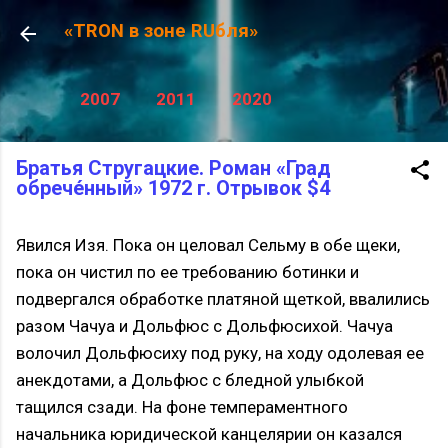
К основному контенту
«TRON в зоне RUбля»
2007
2011
2020
Братья Стругацкие. Роман «Град
обрече́нный» 1972 г. Отрывок $4
Явился Изя. Пока он целовал Сельму в обе щеки,
пока он чистил по ее требованию ботинки и
подвергался обработке платяной щеткой, ввалились
разом Чачуа и Дольфюс с Дольфюсихой. Чачуа
волочил Дольфюсиху под руку, на ходу одолевая ее
анекдотами, а Дольфюс с бледной улыбкой
тащился сзади. На фоне темпераментного
начальника юридической канцелярии он казался